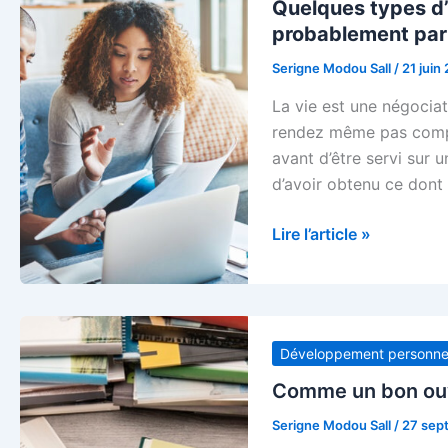
Quelques types d’
probablement par
Serigne Modou Sall
/
21 juin
La vie est une négociat
rendez même pas compt
avant d’être servi sur 
d’avoir obtenu ce dont 
Quelques
Lire l’article »
types
d’acheteurs
/
vendeurs
Développement personne
dont
vous
Comme un bon ouvri
faites
Serigne Modou Sall
/
27 sep
probablement