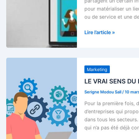
partagent un certain i
3)
pour matérialiser un li
ou de service et une d
Transformer
Lire l’article »
l’entonnoir
en
haut-
parleur
Marketing
:
une
LE VRAI SENS DU
manière
Serigne Modou Sall
/
10 mar
d’inverser
Pour la première fois, 
la
d’entreprises qui propo
stratégie
dans tous les secteurs
de
qui n’a pas été déjà co
masse