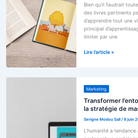
Bien qu’il faudrait tout
partie
des livres pertinents 
d’apprendre tout une vi
principal d’apprentissa
limiter par une
Comme
Lire l’article »
un
bon
ouvrier
qui
Marketing
se
sert
Transformer l’ento
de
la stratégie de m
tous
Serigne Modou Sall
/
8 juin 
outils.
L’humanité a tendance 
(Partie