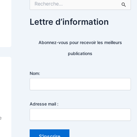
é
R
g
e
:
o
c
r
h
Lettre d’information
i
e
e
r
s
c
Abonnez-vous pour recevoir les meilleurs
h
e
publications
r
:
Nom:
Adresse mail :
e