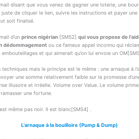
mail disant que vous venez de gagner une loterie, une bou
t juste de cliquer le lien, suivre les instructions et payer 
t soit finalisé.
mail d’un
prince nigérian
[SMS2]
qui vous propose de l’aid
’un dédommagement
ou ce fameux appel inconnu qui réclam
s embouteillages et qui aimerait qu’on lui envoie un OM[SMS
es techniques mais le principe est le même : une arnaque à l
voyer une somme relativement faible sur la promesse d’u
e illusoire et irréelle. Volume over Value. Le volume prime 
ramasser une fortune.
’est même pas noir. Il est blanc[SMS4] .
L’arnaque à la bouilloire (Pump & Dump)