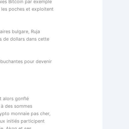
ies Bitcoin par exemple
 les poches et exploitent
ires bulgare, Ruja
s de dollars dans cette
ébuchantes pour devenir
t alors gonflé
ds à des sommes
rypto monnaie pas cher,
x initiés participent
ie, Akon et ses