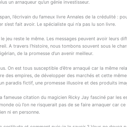
plus un arnaqueur qu’un génie investisseur.
an, l’écrivain du fameux livre Annales de la crédulité : 
s’est fait avoir. Le spécialiste qui n’a pas lu son livre.
 le jeu reste le même. Les messages peuvent avoir leurs diff
areil. A travers l’histoire, nous tombons souvent sous le ch
igérian, de la promesse d’un avenir meilleur.
us. On est tous susceptible d’être arnaqué car la même rel
re des empires, de développer des marchés et cette même 
n paradis fictif, une promesse illusoire et des produits ima
la fameuse citation du magicien Ricky Jay fasciné par les esc
monde où l’on ne risquerait pas de se faire arnaquer car c
rien ni en personne.
c certitude et comment puis-je le savoir ? Vous ne devez 