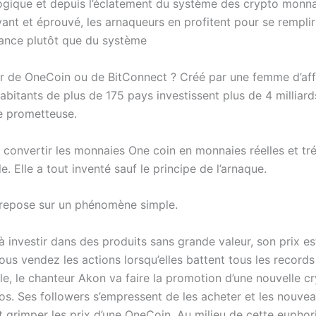
logique et depuis l’éclatement du système des crypto monna
ant et éprouvé, les arnaqueurs en profitent pour se remplir
fiance plutôt que du système
er de OneCoin ou de BitConnect ? Créé par une femme d’affa
abitants de plus de 175 pays investissent plus de 4 milliard
e prometteuse.
 convertir les monnaies One coin en monnaies réelles et tr
e. Elle a tout inventé sauf le principe de l’arnaque.
e repose sur un phénomène simple.
investir dans des produits sans grande valeur, son prix es
 vous vendez les actions lorsqu’elles battent tous les recor
e, le chanteur Akon va faire la promotion d’une nouvelle c
ros. Ses followers s’empressent de les acheter et les nouveau
it grimper les prix d’une OneCoin. Au milieu de cette euphor