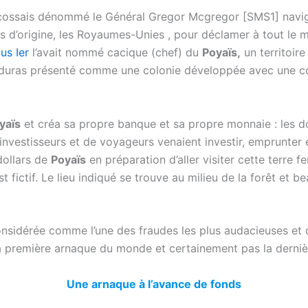
écossais dénommé le Général Gregor Mcgregor [SMS1] navig
s d’origine, les Royaumes-Unies , pour déclamer à tout le 
us Ier
l’avait nommé cacique (chef) du
Poyaïs,
un territoire
nduras présenté comme une colonie développée avec une 
yaïs
et créa sa propre banque et sa propre monnaie : les d
’investisseurs et de voyageurs venaient investir, emprunter 
dollars de
Poyaïs
en préparation d’aller visiter cette terre f
est fictif. Le lieu indiqué se trouve au milieu de la forêt et 
nsidérée comme l’une des fraudes les plus audacieuses et q
e la première arnaque du monde et certainement pas la derniè
Une arnaque à l’avance de fonds