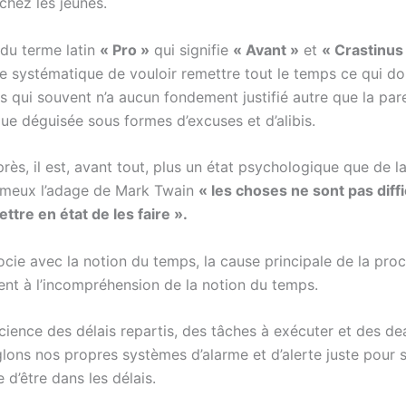
chez les jeunes.
 du terme latin
« Pro »
qui signifie
« Avant »
et
« Crastinus
vie systématique de vouloir remettre tout le temps ce qui doit
s qui souvent n’a aucun fondement justifié autre que la pares
e déguisée sous formes d’excuses et d’alibis.
rès, il est, avant tout, plus un état psychologique que de 
ameux l’adage de Mark Twain
« les choses ne sont pas diffic
ettre en état de les faire ».
cie avec la notion du temps, la cause principale de la procr
ent à l’incompréhension de la notion du temps.
ence des délais repartis, des tâches à exécuter et des dea
ons nos propres systèmes d’alarme et d’alerte juste pour s
 d’être dans les délais.