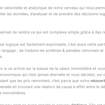
ie rationnelle et analytique de notre cerveau qui nous perme
réter les données, d’analyser et de prendre des décisions lo
 permet de rendre ce qui est complexe simple grâce à des re
st logique est facilement exprimable, c’est aussi cette par
 langage ; de traduire les schémas & pensées rationnels et
s.
z lu un article sur la baisse de la valeur immobilière et vo
économique qui n’est jamais éternelle et vous décidez, sur c
dant que les prix remontent, c’est parce que votre
néocor
ensée en trouvant une relation de cause à effet entre le défi
s immobilières.
erveau c’est ce qu’on appelle le cerveau
limbique
. Elle est